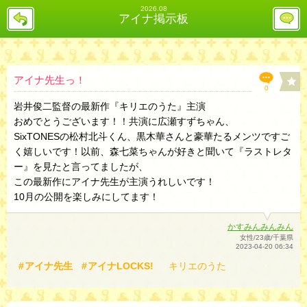
2026.08
戻
レ
アイナ掲示板
る
ス
投
稿
欄
へ
アイナ先生っ！
0
岩井俊二監督の最新作『キリエのうた』主演
おめでとうございます！！共演に広瀬すずちゃん、
SixTONESの松村北斗くん、黒木華さんと豪華たるメンツですご
く嬉しいです！以前、森七菜ちゃんが好きと聞いて『ラストレタ
ー』を見たと言ってましたが、
この最新作にアイナ先生が主演うれしいです！
10月の公開を楽しみにしてます！
かすみんみんみん
女性/23歳/千葉県
2023-04-20 06:34
アイナ先生
アイナLOCKS!
キリエのうた