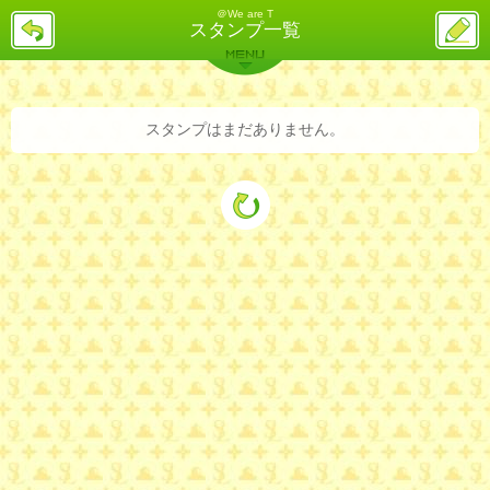
＠We are T
戻
ス
スタンプ一覧
る
レ
投
MENU
稿
バックナンバー
詳細検索
ランキング
まとめ
スタンプはまだありません。