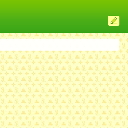
ス
レ
投
稿