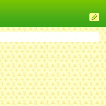
ス
レ
投
稿