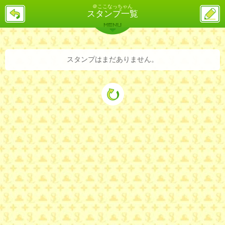
＠ここなっちゃん
戻
ス
スタンプ一覧
る
レ
投
MENU
稿
バックナンバー
詳細検索
ランキング
まとめ
スタンプはまだありません。