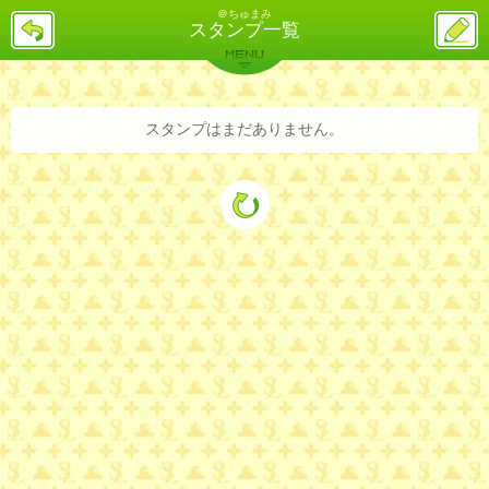
＠ちゅまみ
戻
ス
スタンプ一覧
る
レ
投
MENU
稿
バックナンバー
詳細検索
ランキング
まとめ
スタンプはまだありません。