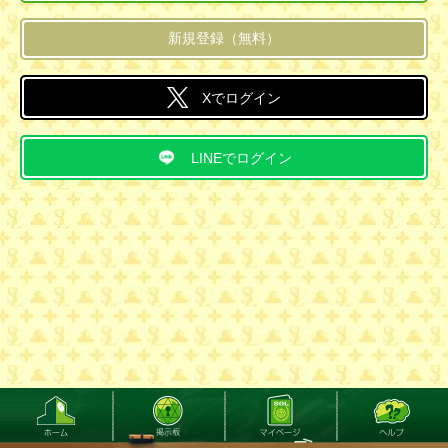
新規登録（無料）
Xでログイン
LINEでログイン