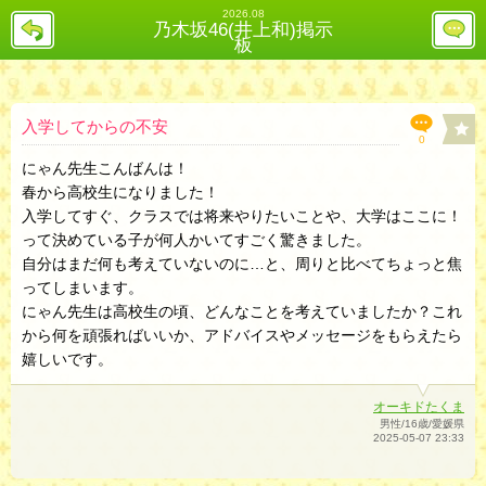
2026.08
戻
レ
乃木坂46(井上和)掲示
る
ス
板
投
稿
欄
へ
入学してからの不安
0
にゃん先生こんばんは！
春から高校生になりました！
入学してすぐ、クラスでは将来やりたいことや、大学はここに！
って決めている子が何人かいてすごく驚きました。
自分はまだ何も考えていないのに…と、周りと比べてちょっと焦
ってしまいます。
にゃん先生は高校生の頃、どんなことを考えていましたか？これ
から何を頑張ればいいか、アドバイスやメッセージをもらえたら
嬉しいです。
オーキドたくま
男性/16歳/愛媛県
2025-05-07 23:33