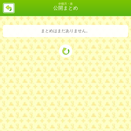
＠穂月・改
戻
公開まとめ
る
まとめはまだありません。