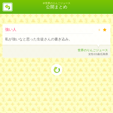
＠世界のりんごジュース
戻
公開まとめ
る
強い人
0
私が強いなと思った生徒さんの書き込み。
世界のりんごジュース
女性/22歳/広島県