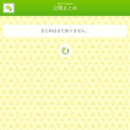
＠サウsister
戻
公開まとめ
る
まとめはまだありません。