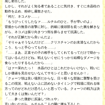
成し射出した。
しかし、それがよく知る者であることに気付き、すぐに水晶柱の
動作を止め、粉砕し霧散させた。
「何だ、ネコメか……」
「もうびっくりしたなァ……ルチルのひと。手が早いのよ」
背後からの無音の攻撃に対し、的確に後頭部を庇った腕を解きな
がら、ネコメは振り向きつつ頬を膨らませて抗議した。
「それが正解だから良いんだよ」
「そりゃぁそうなんだけど……クリスチャンのお友達なんだから
こう、もっと手心ってものを……」
「……まあ、正直その子の相手をしてくれてるってだけで助かっ
てはいるんだけどね。戦えないくせにうっかり結構なダメージを
食らったりするもんだから……」
「はァー呆れたっ！ 水晶のひとはこれだからいけない。戦いに
しか価値を見出せないなんてサモシイと思いませんか！」
「クォーツ領は良い場所だからな。日々様々な部族に襲撃を受け
るこの現況、戦えない上に読めないタイミングで戦場に現れる味
方ってのがどれだけ恐ろしいと思っている。クォーツの戦力は決
して大きくは無いんだぞ？」
「……参った微妙に反論しづれェや」
言い合いながら、ルチルも二人の隣に腰を下ろした。