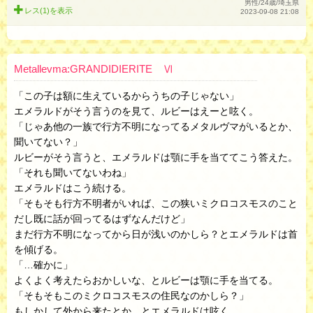
男性/24歳/埼玉県
レス(1)を
表示
2023-09-08 21:08
Metallevma:GRANDIDIERITE Ⅵ
「この子は額に生えているからうちの子じゃない」
エメラルドがそう言うのを見て、ルビーはえーと呟く。
「じゃあ他の一族で行方不明になってるメタルヴマがいるとか、
聞いてない？」
ルビーがそう言うと、エメラルドは顎に手を当ててこう答えた。
「それも聞いてないわね」
エメラルドはこう続ける。
「そもそも行方不明者がいれば、この狭いミクロコスモスのこと
だし既に話が回ってるはずなんだけど」
まだ行方不明になってから日が浅いのかしら？とエメラルドは首
を傾げる。
「…確かに」
よくよく考えたらおかしいな、とルビーは顎に手を当てる。
「そもそもこのミクロコスモスの住民なのかしら？」
もしかして外から来たとか…とエメラルドは呟く。