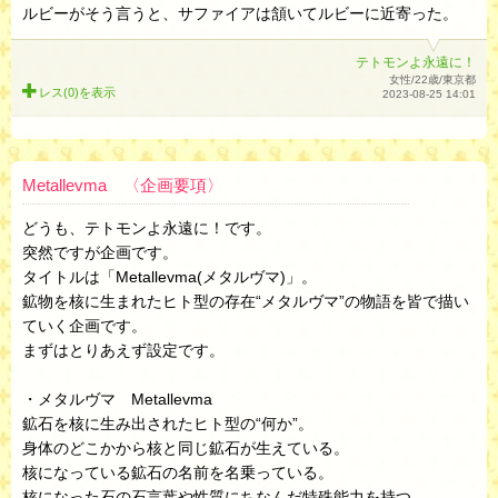
ルビーがそう言うと、サファイアは頷いてルビーに近寄った。
テトモンよ永遠に！
女性/22歳/東京都
レス(0)を
表示
2023-08-25 14:01
Metallevma 〈企画要項〉
どうも、テトモンよ永遠に！です。
突然ですが企画です。
タイトルは「Metallevma(メタルヴマ)」。
鉱物を核に生まれたヒト型の存在“メタルヴマ”の物語を皆で描い
ていく企画です。
まずはとりあえず設定です。
・メタルヴマ Metallevma
鉱石を核に生み出されたヒト型の“何か”。
身体のどこかから核と同じ鉱石が生えている。
核になっている鉱石の名前を名乗っている。
核になった石の石言葉や性質にちなんだ特殊能力を持つ。