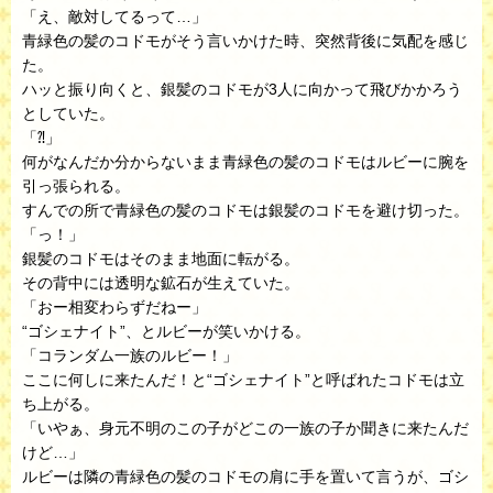
「え、敵対してるって…」
青緑色の髪のコドモがそう言いかけた時、突然背後に気配を感じ
た。
ハッと振り向くと、銀髪のコドモが3人に向かって飛びかかろう
としていた。
「⁈」
何がなんだか分からないまま青緑色の髪のコドモはルビーに腕を
引っ張られる。
すんでの所で青緑色の髪のコドモは銀髪のコドモを避け切った。
「っ！」
銀髪のコドモはそのまま地面に転がる。
その背中には透明な鉱石が生えていた。
「おー相変わらずだねー」
“ゴシェナイト”、とルビーが笑いかける。
「コランダム一族のルビー！」
ここに何しに来たんだ！と“ゴシェナイト”と呼ばれたコドモは立
ち上がる。
「いやぁ、身元不明のこの子がどこの一族の子か聞きに来たんだ
けど…」
ルビーは隣の青緑色の髪のコドモの肩に手を置いて言うが、ゴシ