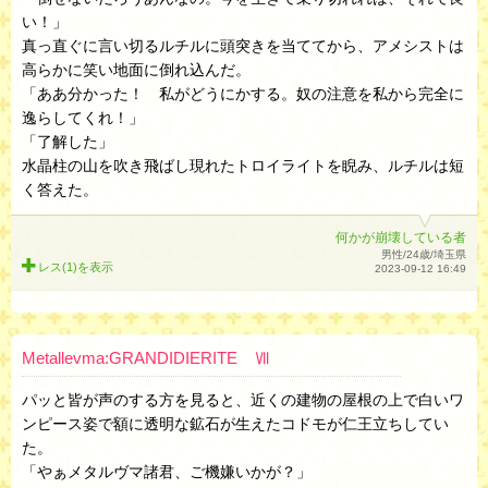
い！」
真っ直ぐに言い切るルチルに頭突きを当ててから、アメシストは
高らかに笑い地面に倒れ込んだ。
「ああ分かった！ 私がどうにかする。奴の注意を私から完全に
逸らしてくれ！」
「了解した」
水晶柱の山を吹き飛ばし現れたトロイライトを睨み、ルチルは短
く答えた。
何かが崩壊している者
男性/24歳/埼玉県
レス(1)を
表示
2023-09-12 16:49
Metallevma:GRANDIDIERITE Ⅶ
パッと皆が声のする方を見ると、近くの建物の屋根の上で白いワ
ンピース姿で額に透明な鉱石が生えたコドモが仁王立ちしてい
た。
「やぁメタルヴマ諸君、ご機嫌いかが？」