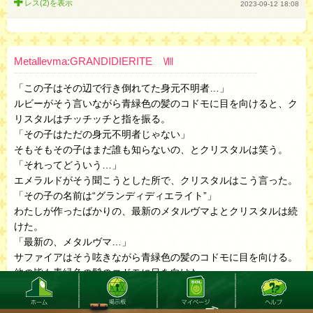
レス(2)を
表示
2023-09-12 18:08
Metallevma:GRANDIDIERITE Ⅷ
「この子はその辺で行き倒れてた身元不明者…」
ルビーがそう言いながら青緑色の髪のコドモに目を向けると、ク
リスタルはチッチッチと指を振る。
「その子はただの身元不明者じゃない」
そもそもその子はまだ誰も知らないの、とクリスタルは笑う。
「それってどういう…」
エメラルドがそう聞こうとした所で、クリスタルはこう言った。
「その子の名前は“グランディディエライト”」
わたしが作ったばかりの、最新のメタルヴマよとクリスタルは続
けた。
「最新の、メタルヴマ…」
サファイアはそう呟きながら青緑色の髪のコドモに目を向ける。
他の皆も青緑色の髪のコドモに目を向けた。
「しかも、それだけじゃないの」
クリスタルは得意げに続ける。