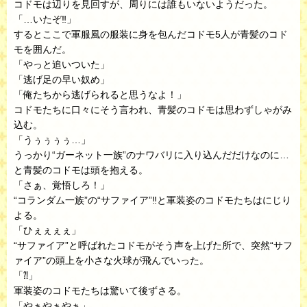
コドモは辺りを見回すが、周りには誰もいないようだった。
「…いたぞ‼︎」
するとここで軍服風の服装に身を包んだコドモ5人が青髪のコド
モを囲んだ。
「やっと追いついた」
「逃げ足の早い奴め」
「俺たちから逃げられると思うなよ！」
コドモたちに口々にそう言われ、青髪のコドモは思わずしゃがみ
込む。
「うぅぅぅぅ…」
うっかり“ガーネット一族”のナワバリに入り込んだだけなのに…
と青髪のコドモは頭を抱える。
「さぁ、覚悟しろ！」
“コランダム一族”の“サファイア”‼︎と軍装姿のコドモたちはにじり
よる。
「ひぇぇぇぇ」
“サファイア”と呼ばれたコドモがそう声を上げた所で、突然“サフ
ァイア”の頭上を小さな火球が飛んでいった。
「⁈」
軍装姿のコドモたちは驚いて後ずさる。
「やぁやぁやぁ」