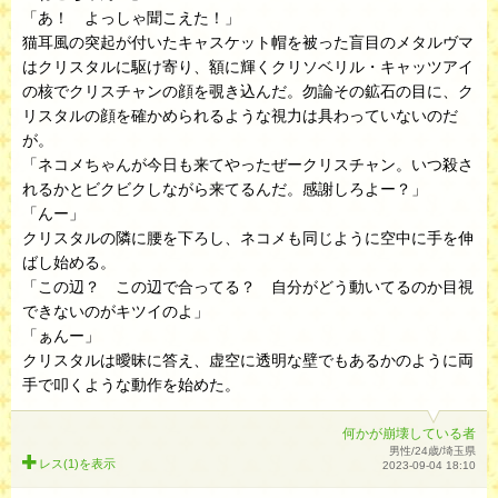
「あ！ よっしゃ聞こえた！」
猫耳風の突起が付いたキャスケット帽を被った盲目のメタルヴマ
はクリスタルに駆け寄り、額に輝くクリソベリル・キャッツアイ
の核でクリスチャンの顔を覗き込んだ。勿論その鉱石の目に、ク
リスタルの顔を確かめられるような視力は具わっていないのだ
が。
「ネコメちゃんが今日も来てやったぜークリスチャン。いつ殺さ
れるかとビクビクしながら来てるんだ。感謝しろよー？」
「んー」
クリスタルの隣に腰を下ろし、ネコメも同じように空中に手を伸
ばし始める。
「この辺？ この辺で合ってる？ 自分がどう動いてるのか目視
できないのがキツイのよ」
「ぁんー」
クリスタルは曖昧に答え、虚空に透明な壁でもあるかのように両
手で叩くような動作を始めた。
何かが崩壊している者
男性/24歳/埼玉県
レス(1)を
表示
2023-09-04 18:10