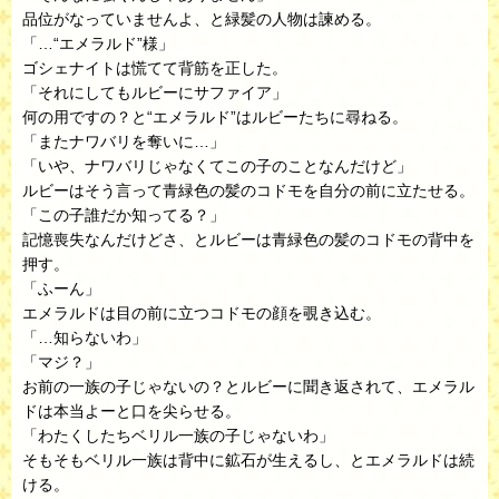
品位がなっていませんよ、と緑髪の人物は諫める。
「…“エメラルド”様」
ゴシェナイトは慌てて背筋を正した。
「それにしてもルビーにサファイア」
何の用ですの？と“エメラルド”はルビーたちに尋ねる。
「またナワバリを奪いに…」
「いや、ナワバリじゃなくてこの子のことなんだけど」
ルビーはそう言って青緑色の髪のコドモを自分の前に立たせる。
「この子誰だか知ってる？」
記憶喪失なんだけどさ、とルビーは青緑色の髪のコドモの背中を
押す。
「ふーん」
エメラルドは目の前に立つコドモの顔を覗き込む。
「…知らないわ」
「マジ？」
お前の一族の子じゃないの？とルビーに聞き返されて、エメラル
ドは本当よーと口を尖らせる。
「わたくしたちベリル一族の子じゃないわ」
そもそもベリル一族は背中に鉱石が生えるし、とエメラルドは続
ける。