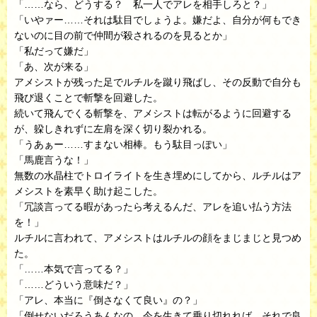
「……なら、どうする？ 私一人でアレを相手しろと？」
「いやァー……それは駄目でしょうよ。嫌だよ、自分が何もでき
ないのに目の前で仲間が殺されるのを見るとか」
「私だって嫌だ」
「あ、次が来る」
アメシストが残った足でルチルを蹴り飛ばし、その反動で自分も
飛び退くことで斬撃を回避した。
続いて飛んでくる斬撃を、アメシストは転がるように回避する
が、躱しきれずに左肩を深く切り裂かれる。
「うあぁー……すまない相棒。もう駄目っぽい」
「馬鹿言うな！」
無数の水晶柱でトロイライトを生き埋めにしてから、ルチルはア
メシストを素早く助け起こした。
「冗談言ってる暇があったら考えるんだ、アレを追い払う方法
を！」
ルチルに言われて、アメシストはルチルの顔をまじまじと見つめ
た。
「……本気で言ってる？」
「……どういう意味だ？」
「アレ、本当に『倒さなくて良い』の？」
「倒せないだろうあんなの。今を生きて乗り切れれば、それで良