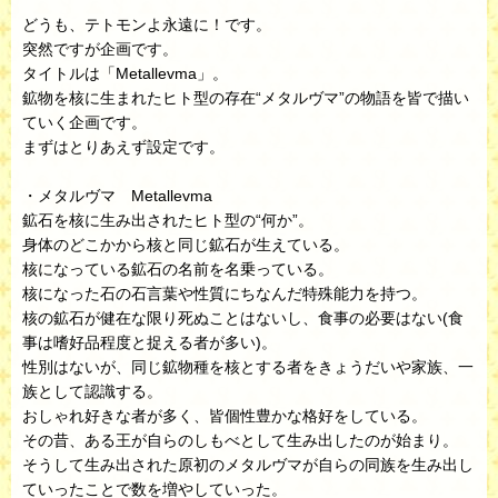
どうも、テトモンよ永遠に！です。
突然ですが企画です。
タイトルは「Metallevma」。
鉱物を核に生まれたヒト型の存在“メタルヴマ”の物語を皆で描い
ていく企画です。
まずはとりあえず設定です。
・メタルヴマ Metallevma
鉱石を核に生み出されたヒト型の“何か”。
身体のどこかから核と同じ鉱石が生えている。
核になっている鉱石の名前を名乗っている。
核になった石の石言葉や性質にちなんだ特殊能力を持つ。
核の鉱石が健在な限り死ぬことはないし、食事の必要はない(食
事は嗜好品程度と捉える者が多い)。
性別はないが、同じ鉱物種を核とする者をきょうだいや家族、一
族として認識する。
おしゃれ好きな者が多く、皆個性豊かな格好をしている。
その昔、ある王が自らのしもべとして生み出したのが始まり。
そうして生み出された原初のメタルヴマが自らの同族を生み出し
ていったことで数を増やしていった。