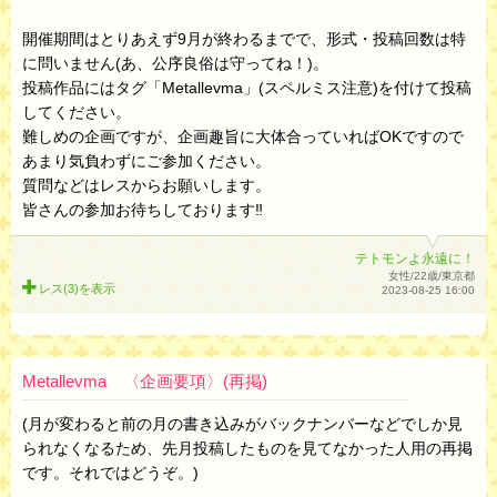
開催期間はとりあえず9月が終わるまでで、形式・投稿回数は特
に問いません(あ、公序良俗は守ってね！)。
投稿作品にはタグ「Metallevma」(スペルミス注意)を付けて投稿
してください。
難しめの企画ですが、企画趣旨に大体合っていればOKですので
あまり気負わずにご参加ください。
質問などはレスからお願いします。
皆さんの参加お待ちしております‼︎
テトモンよ永遠に！
女性/22歳/東京都
レス(3)を
表示
2023-08-25 16:00
Metallevma 〈企画要項〉(再掲)
(月が変わると前の月の書き込みがバックナンバーなどでしか見
られなくなるため、先月投稿したものを見てなかった人用の再掲
です。それではどうぞ。)