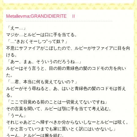
Metallevma:GRANDIDIERITE Ⅱ
「えー…」
マジか…とルビーは口に手を当てる。
「…“きおくそーしつ”って奴？」
不意にサファイアがこぼしたので、ルビーがサファイアに目を向
ける。
「あー、まぁ、そういうのだろうね…」
ルビーはそう言うと、目の前の青緑色の髪のコドモの方を向い
た。
「…君、本当に何も覚えてないの？」
ルビーがそう尋ねると、あ、はいと青緑色の髪のコドモは答え
る。
「ここで目覚める前のことは一切覚えてないですね」
その言葉を聞いて、ルビーは顎に手を当てて考え込む。
「うーん」
それじゃあどこへ帰すべきか分からないしなーとルビーは呟く。
「かと言っていつまでも家に置いとく訳にはいかないし」
うーん、とルビーは腕を組む。