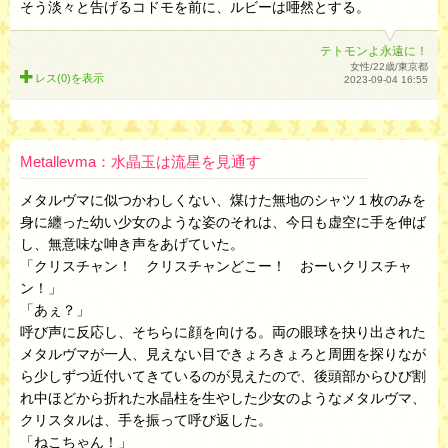
そう淡々と告げるコドモを前に、ルビーは唖然とする。
テトモンよ永遠に！
女性/22歳/東京都
レス(0)を
表示
2023-09-04 16:55
Metallevma：水晶玉は流星を見通す
メタルヴマに似つかわしくない、煤けた無地のシャツ１枚のみを
身に纏った幼い少女のような姿のそれは、今日も虚空に手を伸ば
し、無意味な呻き声をあげていた。
「クリスチャン！ クリスチャンどこー！ おーいクリスチャ
ン！」
「あぇ？」
呼び声に反応し、そちらに顔を向ける。両の眼球を抉り出された
メタルヴマが一人、見えない目できょろきょろと周囲を探りなが
ら少しずつ近付いてきているのが見えたので、後頭部からひび割
れ中ほどから折れた水晶柱を生やした少女のようなメタルヴマ、
クリスタルは、手を振って呼び返した。
「ねこちゃん！」