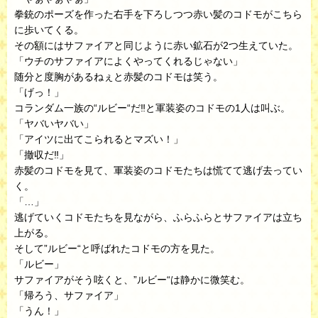
拳銃のポーズを作った右手を下ろしつつ赤い髪のコドモがこちら
に歩いてくる。
その額にはサファイアと同じように赤い鉱石が2つ生えていた。
「ウチのサファイアによくやってくれるじゃない」
随分と度胸があるねぇと赤髪のコドモは笑う。
「げっ！」
コランダム一族の“ルビー“だ‼︎と軍装姿のコドモの1人は叫ぶ。
「ヤバいヤバい」
「アイツに出てこられるとマズい！」
「撤収だ‼︎」
赤髪のコドモを見て、軍装姿のコドモたちは慌てて逃げ去ってい
く。
「…」
逃げていくコドモたちを見ながら、ふらふらとサファイアは立ち
上がる。
そして”ルビー“と呼ばれたコドモの方を見た。
「ルビー」
サファイアがそう呟くと、”ルビー“は静かに微笑む。
「帰ろう、サファイア」
「うん！」