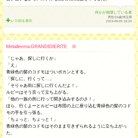
何かが崩壊している者
男性/24歳/埼玉県
レス(0)を
表示
2023-09-05 18:20
Metallevma:GRANDIDIERITE Ⅲ
「じゃあ、探しに行くか」
「え」
青緑色の髪のコドモはついポカンとする。
「探しに、行くって…」
「そりゃあ街に探しに行くんだよ！」
ルビーはそう言って立ち上がる。
「他の一族の所に行って聞き込みするのさ！」
ほら、行くよーとルビーは布団の上に座り込む青緑色の髪のコド
モの手を引っ張る。
「ちょっと、ちょっと！」
青緑色の髪のコドモはそのまま引きずられるように立ち上がっ
た。