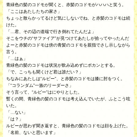
青緑色の髪のコドモが聞くと、赤髪のコドモがハハハと笑う。
「ここはあたしたちの家さ」
ちょっと散らかってるけど気にしないでね、と赤髪のコドモは続
けた。
「…君、その辺の道端で行き倒れてたんだよ」
そこをウチの“サファイア”が見つけてあたしが拾ってやったんだ
よーと赤髪のコドモは傍の青髪のコドモを親指でさし示しながら
言う。
「…はぁ」
青緑色の髪のコドモは状況が飲み込めずにポカンとする。
「で、こっちも聞くけど君は誰だい？」
ちなみにあたしは“ルビー”、と赤髪のコドモは膝に肘をつく。
「“コランダム”一族のリーダーさ」
そう言って、“ルビー”はにやりとした。
暫くの間、青緑色の髪のコドモは考え込んでいたが、ふとこう呟
いた。
「…ない」
「は？」
ルビーが思わず聞き返すと、青緑色の髪のコドモは顔を上げた。
「名前、ないと思います」