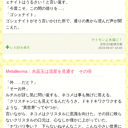
ェナイトはうるさい！と言い返す。
「今度こそ、この間の借りを…」
「ゴシェナイト」
ゴシェナイトがそう言いかけた所で、通りの奥から澄んだ声が聞
こえた。
テトモンよ永遠に！
女性/22歳/東京都
レス(0)を
表示
2023-09-07 16:49
Metallevma：水晶玉は流星を見通す その④
「外……だと？」
「そーお外」
ルチルが訝し気に問い返すも、ネコメは事も無げに答える。
「クリスチャンにも見えてるんだろうさ。ドキドキワクワクする
ような、“異世界”ってやつが」
言いながら、ネコメはクリスタルに意識を向けた。その目に映ら
ないクリスタルの口元は、心なしか僅かに上がっていた。
「ナワバリ争い？ 下らないねそんなこと。こんな小さい世界に