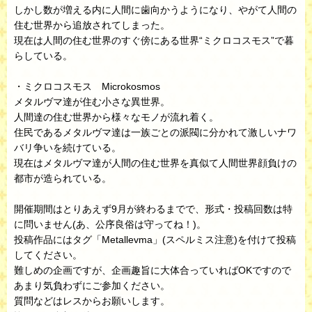
しかし数が増える内に人間に歯向かうようになり、やがて人間の
住む世界から追放されてしまった。
現在は人間の住む世界のすぐ傍にある世界“ミクロコスモス”で暮
らしている。
・ミクロコスモス Microkosmos
メタルヴマ達が住む小さな異世界。
人間達の住む世界から様々なモノが流れ着く。
住民であるメタルヴマ達は一族ごとの派閥に分かれて激しいナワ
バリ争いを続けている。
現在はメタルヴマ達が人間の住む世界を真似て人間世界顔負けの
都市が造られている。
開催期間はとりあえず9月が終わるまでで、形式・投稿回数は特
に問いません(あ、公序良俗は守ってね！)。
投稿作品にはタグ「Metallevma」(スペルミス注意)を付けて投稿
してください。
難しめの企画ですが、企画趣旨に大体合っていればOKですので
あまり気負わずにご参加ください。
質問などはレスからお願いします。