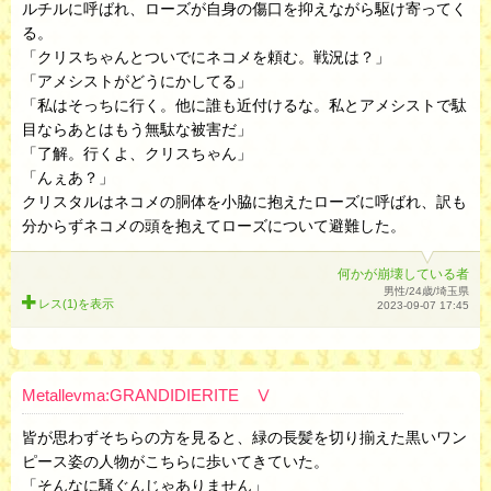
ルチルに呼ばれ、ローズが自身の傷口を抑えながら駆け寄ってく
る。
「クリスちゃんとついでにネコメを頼む。戦況は？」
「アメシストがどうにかしてる」
「私はそっちに行く。他に誰も近付けるな。私とアメシストで駄
目ならあとはもう無駄な被害だ」
「了解。行くよ、クリスちゃん」
「んぇあ？」
クリスタルはネコメの胴体を小脇に抱えたローズに呼ばれ、訳も
分からずネコメの頭を抱えてローズについて避難した。
何かが崩壊している者
男性/24歳/埼玉県
レス(1)を
表示
2023-09-07 17:45
Metallevma:GRANDIDIERITE Ⅴ
皆が思わずそちらの方を見ると、緑の長髪を切り揃えた黒いワン
ピース姿の人物がこちらに歩いてきていた。
「そんなに騒ぐんじゃありません」