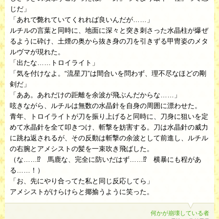
じだ」
「あれで斃れていてくれれば良いんだが……」
ルチルの言葉と同時に、地面に深々と突き刺さった水晶柱が爆ぜ
るように砕け、土煙の奥から抜き身の刀を引きずる甲冑姿のメタ
ルヴマが現れた。
「出たな……トロイライト」
「気を付けなよ。“流星刀”は間合いを問わず、理不尽なほどの剛
剣だ」
「ああ。あれだけの距離を余波が飛ぶんだからな……」
呟きながら、ルチルは無数の水晶針を自身の周囲に漂わせた。
青年、トロイライトが刀を振り上げると同時に、刀身に狙いを定
めて水晶針を全て叩きつけ、斬撃を妨害する。刀は水晶針の威力
に跳ね返されるが、その反動は斬撃の余波として前進し、ルチル
の右腕とアメシストの髪を一束吹き飛ばした。
（な……⁉ 馬鹿な、完全に防いだはず……⁉ 横暴にも程があ
る……！）
「お、先にやり合ってた私と同じ反応してら」
アメシストがけらけらと揶揄うように笑った。
何かが崩壊している者