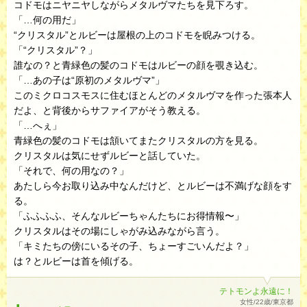
コドモはニヤニヤしながらメタルヴマたちを見下ろす。
「…何の用だ」
“クリスタル”とルビーは屋根の上のコドモを睨みつける。
「“クリスタル”？」
誰なの？と青緑色の髪のコドモはルビーの顔を覗き込む。
「…あの子は“原初のメタルヴマ”」
このミクロコスモスに住むほとんどのメタルヴマを作った張本人
だよ、と背後からサファイアがそう教える。
「…へぇ」
青緑色の髪のコドモは頷いてまたクリスタルの方を見る。
クリスタルは気にせずルビーと話していた。
「それで、何の用なの？」
あたしら今お取り込み中なんだけど、とルビーは不満げな顔をす
る。
「ふふふふ、そんなルビーちゃんたちにお得情報〜」
クリスタルはその場にしゃがみ込みながら言う。
「キミたちの傍にいるその子、ちょーすごいんだよ？」
は？とルビーは首を傾げる。
テトモンよ永遠に！
女性/22歳/東京都