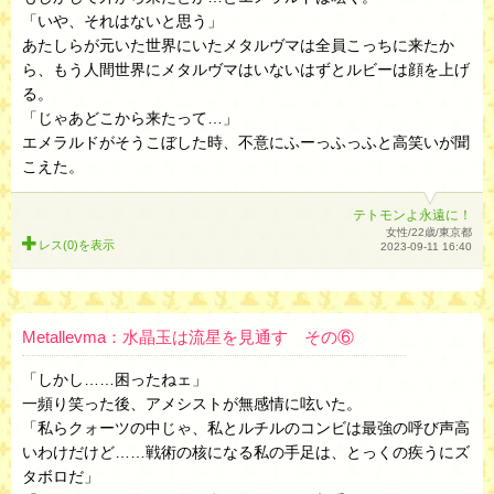
「いや、それはないと思う」
あたしらが元いた世界にいたメタルヴマは全員こっちに来たか
ら、もう人間世界にメタルヴマはいないはずとルビーは顔を上げ
る。
「じゃあどこから来たって…」
エメラルドがそうこぼした時、不意にふーっふっふと高笑いが聞
こえた。
テトモンよ永遠に！
女性/22歳/東京都
レス(0)を
表示
2023-09-11 16:40
Metallevma：水晶玉は流星を見通す その⑥
「しかし……困ったねェ」
一頻り笑った後、アメシストが無感情に呟いた。
「私らクォーツの中じゃ、私とルチルのコンビは最強の呼び声高
いわけだけど……戦術の核になる私の手足は、とっくの疾うにズ
タボロだ」