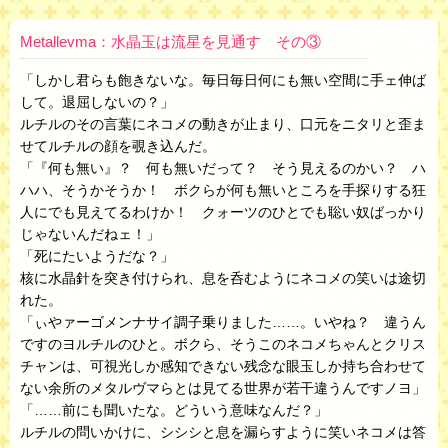
Metallevma：水晶玉は流星を見通す その③
「しかし君らも飽きないな。毎日毎日何にも無い空間に手ェ伸ば
して。退屈しないの？」
ルチルのその言葉にネコメの動きが止まり、口元をニタリと歪ま
せてルチルの顔を覗き込んだ。
「『何も無い』？ 何も無いだって？ そう見えるのかい？ ハ
ハハ、そうかそうか！ ボクらが何も無いところを手探りする狂
人にでも見えてるわけか！ クォーツのひとでも聡い奴ばっかり
じゃないんだねェ！」
「死にたいようだな？」
核に水晶針を突き付けられ、息を呑むようにネコメの笑いは途切
れた。
「ぃやァーゴメンナサイ調子乗りました……。いやね？ 違うん
ですのヨルチルのひと。ボクら、そうこのネコメちゃんとクリス
チャンは、可視光しか感知できない残念な眼玉しか持ち合わせて
ない余所のメタルヴマらとは見てる世界が若干違うんですノヨ」
「……前にも聞いたな。どういう意味なんだ？」
ルチルの問いかけに、シシシと息を漏らすように笑いネコメは答