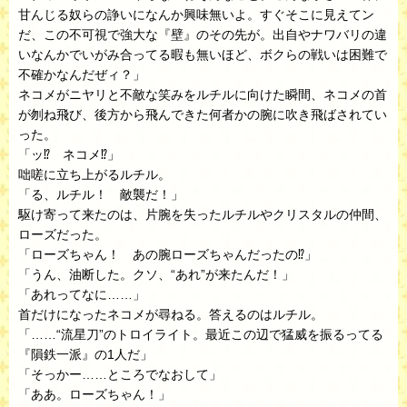
甘んじる奴らの諍いになんか興味無いよ。すぐそこに見えてン
だ、この不可視で強大な『壁』のその先が。出自やナワバリの違
いなんかでいがみ合ってる暇も無いほど、ボクらの戦いは困難で
不確かなんだぜィ？」
ネコメがニヤリと不敵な笑みをルチルに向けた瞬間、ネコメの首
が刎ね飛び、後方から飛んできた何者かの腕に吹き飛ばされてい
った。
「ッ⁉ ネコメ⁉」
咄嗟に立ち上がるルチル。
「る、ルチル！ 敵襲だ！」
駆け寄って来たのは、片腕を失ったルチルやクリスタルの仲間、
ローズだった。
「ローズちゃん！ あの腕ローズちゃんだったの⁉」
「うん、油断した。クソ、“あれ”が来たんだ！」
「あれってなに……」
首だけになったネコメが尋ねる。答えるのはルチル。
「……“流星刀”のトロイライト。最近この辺で猛威を振るってる
『隕鉄一派』の1人だ」
「そっかー……ところでなおして」
「ああ。ローズちゃん！」