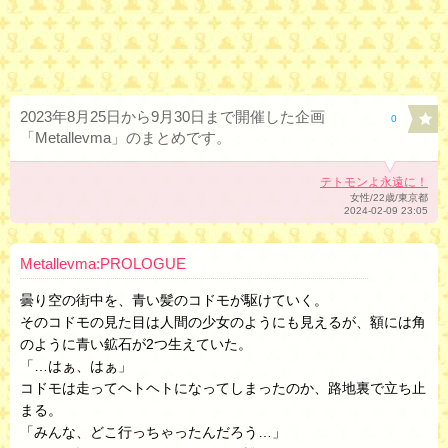
2023年8月25日から9月30日まで開催した企画
0
「Metallevma」のまとめです。
テトモンよ永遠に！
女性/22歳/東京都
2024-02-09 23:05
Metallevma:PROLOGUE
曇り空の街中を、青い髪のコドモが駆けていく。
そのコドモの見た目は人間の少女のようにも見えるが、額には角
のように青い鉱石が2つ生えていた。
「…はぁ、はぁ」
コドモは走ってヘトヘトになってしまったのか、路地裏で立ち止
まる。
「みんな、どこ行っちゃったんだろう…」