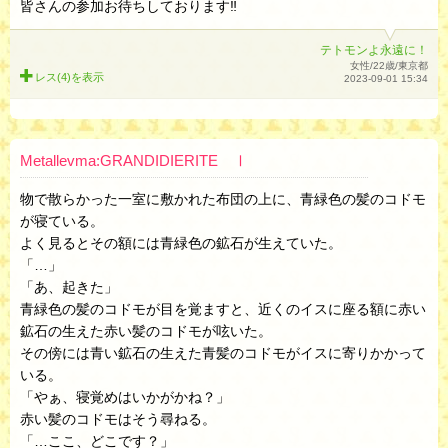
皆さんの参加お待ちしております‼︎
テトモンよ永遠に！
女性/22歳/東京都
レス(4)を
表示
2023-09-01 15:34
Metallevma:GRANDIDIERITE Ⅰ
物で散らかった一室に敷かれた布団の上に、青緑色の髪のコドモ
が寝ている。
よく見るとその額には青緑色の鉱石が生えていた。
「…」
「あ、起きた」
青緑色の髪のコドモが目を覚ますと、近くのイスに座る額に赤い
鉱石の生えた赤い髪のコドモが呟いた。
その傍には青い鉱石の生えた青髪のコドモがイスに寄りかかって
いる。
「やぁ、寝覚めはいかがかね？」
赤い髪のコドモはそう尋ねる。
「…ここ、どこです？」