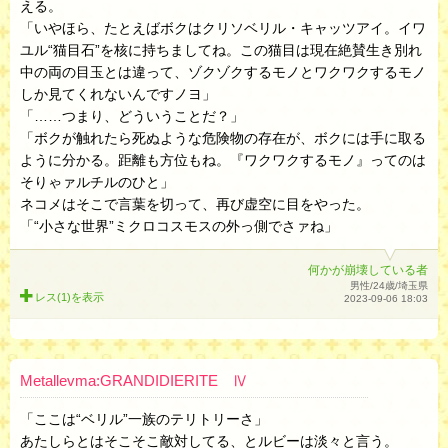
える。
「いやほら、たとえばボクはクリソベリル・キャッツアイ。イワ
ユル“猫目石”を核に持ちましてね。この猫目は現在絶賛生き別れ
中の両の目玉とは違って、ゾクゾクするモノとワクワクするモノ
しか見てくれないんですノヨ」
「……つまり、どういうことだ？」
「ボクが触れたら死ぬような危険物の存在が、ボクには手に取る
ように分かる。距離も方位もね。『ワクワクするモノ』ってのは
そりゃァルチルのひと」
ネコメはそこで言葉を切って、再び虚空に目をやった。
「“小さな世界”ミクロコスモスの外っ側でさァね」
何かが崩壊している者
男性/24歳/埼玉県
レス(1)を
表示
2023-09-06 18:03
Metallevma:GRANDIDIERITE Ⅳ
「ここは“ベリル”一族のテリトリーさ」
あたしらとはそこそこ敵対してる、とルビーは淡々と言う。