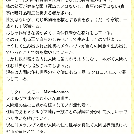
核の鉱石が健在な限り死ぬことはないし、食事の必要はない(食
事は嗜好品程度と捉える者が多い)。
性別はないが、同じ鉱物種を核とする者をきょうだいや家族、一
族として認識する。
おしゃれ好きな者が多く、皆個性豊かな格好をしている。
その昔、ある王が自らのしもべとして生み出したのが始まり。
そうして生み出された原初のメタルヴマが自らの同族を生み出し
ていったことで数を増やしていった。
しかし数が増える内に人間に歯向かうようになり、やがて人間の
住む世界から追放されてしまった。
現在は人間の住む世界のすぐ傍にある世界“ミクロコスモス”で暮
らしている。
・ミクロコスモス Microkosmos
メタルヴマ達が住む小さな異世界。
人間達の住む世界から様々なモノが流れ着く。
住民であるメタルヴマ達は一族ごとの派閥に分かれて激しいナワ
バリ争いを続けている。
現在はメタルヴマ達が人間の住む世界を真似て人間世界顔負けの
都市が造られている。