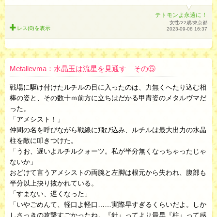
テトモンよ永遠に！
女性/22歳/東京都
レス(0)を
表示
2023-09-08 16:37
Metallevma：水晶玉は流星を見通す その⑤
戦場に駆け付けたルチルの目に入ったのは、力無くへたり込む相
棒の姿と、その数十ｍ前方に立ちはだかる甲冑姿のメタルヴマだ
った。
「アメシスト！」
仲間の名を呼びながら戦線に飛び込み、ルチルは最大出力の水晶
柱を敵に叩きつけた。
「うお、遅いよルチルクォーツ。私が半分無くなっちゃったじゃ
ないか」
おどけて言うアメシストの両腕と左脚は根元から失われ、腹部も
半分以上抉り抜かれている。
「すまない、遅くなった」
「いやごめんて、軽口よ軽口……実際早すぎるくらいだよ。しか
しさっきの攻撃すごかったね。『針』ってより最早『柱』って感