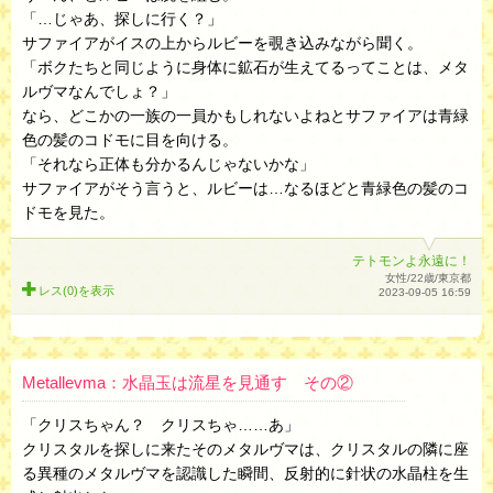
「…じゃあ、探しに行く？」
サファイアがイスの上からルビーを覗き込みながら聞く。
「ボクたちと同じように身体に鉱石が生えてるってことは、メタ
ルヴマなんでしょ？」
なら、どこかの一族の一員かもしれないよねとサファイアは青緑
色の髪のコドモに目を向ける。
「それなら正体も分かるんじゃないかな」
サファイアがそう言うと、ルビーは…なるほどと青緑色の髪のコ
ドモを見た。
テトモンよ永遠に！
女性/22歳/東京都
レス(0)を
表示
2023-09-05 16:59
Metallevma：水晶玉は流星を見通す その②
「クリスちゃん？ クリスちゃ……あ」
クリスタルを探しに来たそのメタルヴマは、クリスタルの隣に座
る異種のメタルヴマを認識した瞬間、反射的に針状の水晶柱を生