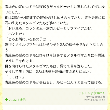
青緑色の髪のコドモは寝起き早々ルビーたちに連れられて街に繰
り出した。
街は2階から4階建ての建物がひしめき合っており、道を身体に鉱
石の生えたメタルヴマたちが歩いていた。
「おい見ろ、コランダム一族のルビーとサファイアだぜ」
「ホントだ」
「じゃあ隣にいるあの子は…」
道行くメタルヴマたちはひそひそと3人の様子を見ながら話し合
う。
青緑色の髪のコドモはひそひそ話をするメタルヴマたちに不思議
そうに目を向ける。
目を向けられたメタルヴマたちは、慌てて目を逸らした。
そうして歩く内に、3人は洒落た建物が並ぶ通りに出た。
「ここは？」
青緑色の髪のコドモが尋ねると、ルビーはん？と言って続ける。
テトモンよ永遠に！
女性/22歳/東京都
レス(2)を
表示
2023-09-06 16:58