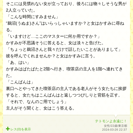
そこには見慣れない女が立っており、後ろには物々しそうな男が
2人立っていた。
「こんな時間にすみません」
“鵜沼(うぬま)さん”はいらっしゃいますか？と女はかすみに尋ね
る。
「いますけど…ここのマスターに何か用ですか？」
かすみが不思議そうに答えると、女は淡々と告げた。
「ちょっと鵜沼さんと我々だけで話したいことがありまして」
彼を呼んでくれませんか？と女はかすみに言う。
「あ、はい」
かすみはぱたぱたと2階へ行き、喫茶店の主人を1階へ連れてき
た。
「こんばんは」
裏口へとやってきた喫茶店の主人である老人がそう女たちに挨拶
すると、女たちはこんばんはと返しつつぴしりと背筋を正す。
「それで、なんのご用でしょう」
主人がそう聞くと、女はこう答える。
テトモンよ永遠に！
女性/22歳/東京都
レス(0)を
表示
2024-03-26 22:37