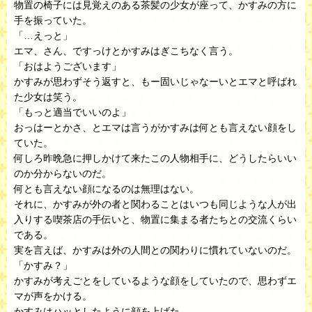
物置の椅子には見覚えのある茶髪の少女が座って、かすみの方に
手を振っていた。
「…えっと」
エマ、さん、ですっけとかすみはぎこちなく言う。
「おはようございます」
かすみが思わずそう返すと、もー固いじゃなーいとエマと呼ばれ
た少女は笑う。
「もっと適当でいいのよ」
おっはーとかさ、とエマは言うがかすみは何とも言えない顔をし
ていた。
何しろ昨晩急に押しかけて来たこの人物相手に、どうしたらいい
のか分からないのだ。
何とも言えない顔になるのは無理はない。
それに、かすみが外の者と関わることはいつも同じような人が出
入りする喫茶店の手伝いと、物置に集まる者たちとの交流くらい
である。
実を言えば、かすみは外の人間との関わりに慣れていないのだ。
「かすみ？」
かすみが考えごとをしているような顔をしていたので、思わずエ
マが声をかける。
かすみはハッとしたように顔を上げた。