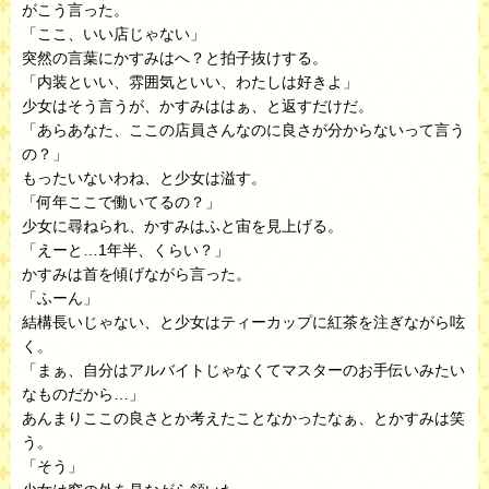
がこう言った。
「ここ、いい店じゃない」
突然の言葉にかすみはへ？と拍子抜けする。
「内装といい、雰囲気といい、わたしは好きよ」
少女はそう言うが、かすみははぁ、と返すだけだ。
「あらあなた、ここの店員さんなのに良さが分からないって言う
の？」
もったいないわね、と少女は溢す。
「何年ここで働いてるの？」
少女に尋ねられ、かすみはふと宙を見上げる。
「えーと…1年半、くらい？」
かすみは首を傾げながら言った。
「ふーん」
結構長いじゃない、と少女はティーカップに紅茶を注ぎながら呟
く。
「まぁ、自分はアルバイトじゃなくてマスターのお手伝いみたい
なものだから…」
あんまりここの良さとか考えたことなかったなぁ、とかすみは笑
う。
「そう」