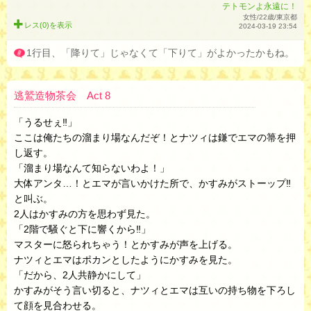
テトモンよ永遠に！
女性/22歳/東京都
レス(0)を
表示
2024-03-19 23:54
1行目、「降りて」じゃなくて「下りて」がよかったかもね。
逃鷲造物茶会 Act 8
「うるせぇ‼︎」
ここは俺たちの溜まり場なんだぞ！とナツィは鎌でエマの箒を押
し返す。
「溜まり場なんて知らないわよ！」
大体アンタ…！とエマが言いかけた所で、かすみがストーップ‼︎
と叫ぶ。
2人はかすみの方を思わず見た。
「2階で騒ぐと下に響くから‼︎」
マスターに怒られちゃう！とかすみが声を上げる。
ナツィとエマはポカンとしたようにかすみを見た。
「だから、2人共静かにして」
かすみがそう言い切ると、ナツィとエマは互いの持ち物を下ろし
て顔を見合わせる。