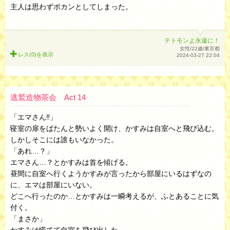
主人は思わずポカンとしてしまった。
テトモンよ永遠に！
女性/22歳/東京都
レス(0)を
表示
2024-03-27 22:04
逃鷲造物茶会 Act 14
「エマさん‼︎」
寝室の扉をばたんと勢いよく開け、かすみは自室へと飛び込む。
しかしそこには誰もいなかった。
「あれ…？」
エマさん…？とかすみは首を傾げる。
昼間に自室へ行くようかすみが言ったから部屋にいるはずなの
に、エマは部屋にいない。
どこへ行ったのか…とかすみは一瞬考えるが、ふとあることに気
付く。
「まさか」