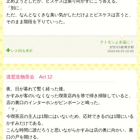
止めようとしたが、ピスケスは振り向かずにこう答える。
「別に」
ただ、なんとなくきな臭い気がしただけよとピスケスは言うと、
そのまま階段を下りていった。
テトモンよ永遠に！
女性/22歳/東京都
レス(0)を
表示
2024-03-25 22:05
逃鷲造物茶会 Act 12
夜、日が暮れて暫く経った後。
かすみが客のいなくなった喫茶店内を箒で掃き掃除していると、
店の裏口のインターホンがピンポーンと鳴った。
「？」
今喫茶店の主人は1階にはいないため、応対できるのは1階にいる
かすみだけである。
こんな時間に誰だろうと思いながらかすみは店の奥に向かい、裏
口の戸を開ける。