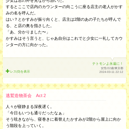
少女は窓の外を見ながら頷いた。
するとここで店内のカウンターの向こうに座る店主の老人がかす
みの名を呼んだ。
はい？とかすみが振り向くと、店主は2階のあの子たちが呼んで
る、と店の奥を指さした。
「あ、分かりました〜」
かすみはそう言うと、じゃあ自分はこれでと少女に一礼してカウ
ンターの方に向かった。
テトモンよ永遠に！
女性/22歳/東京都
レス(0)を
表示
2024-03-11 22:12
逃鷲造物茶会 Act 2
人々が寝静まる深夜遅く。
「今日もいつも通りだったなぁ」
そう呟きながら、寝巻きに着替えたかすみが2階から屋上に向か
う階段を上っていく。