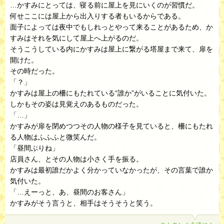
…かすみにとっては、寝る前に屋上を見にいくのが習慣だ。
何せここには屋上から出入りする者もいるからである。
面子によっては夜中でもしれっとやって来ることがあるため、か
すみはそれを気にして屋上へ上がるのだ。
そうこうしている内にかすみは屋上に繋がる塔屋まで来て、扉を
開けた。
その時だった。
「？」
かすみは屋上の柵にもたれている“誰か”がいることに気付いた。
しかもその姿は見覚えのあるものだった。
「…」
かすみが扉を閉めつつその人物の様子を見ていると、柵にもたれ
る人物はふふふと微笑んだ。
「昼間ぶりね」
店員さん、とその人物は小さく手を振る。
かすみは最初誰だかよく分かっていなかったが、その言葉で誰か
気付いた。
「…えーっと、あ、昼間のお客さん」
かすみがそう言うと、相手はそうそうと笑う。