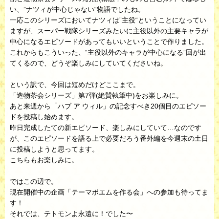
い、”ナツィが中心じゃない“物語でしたね。
一応このシリーズにおいてナツィは”主役“ということになってい
ますが、スーパー戦隊シリーズみたいに主役以外の主要キャラが
中心になるエピソードがあってもいいということで作りました。
これからもこういった、“主役以外のキャラが中心になる”回が出
てくるので、どうぞ楽しみにしていてくださいね。
という訳で、今回は短めだけどここまで。
「造物茶会シリーズ」第7弾(絶賛執筆中)をお楽しみに。
あと来週から「ハブ ア ウィル」の記念すべき20個目のエピソー
ドを投稿し始めます。
昨日完成したての新エピソード、楽しみにしていて…なのです
が、このエピソードを語る上で必要だろう番外編を今週末の土日
に投稿しようと思ってます。
こちらもお楽しみに。
ではこの辺で。
現在開催中の企画「テーマポエムを作る会」への参加も待ってま
す！
それでは、テトモンよ永遠に！でした〜