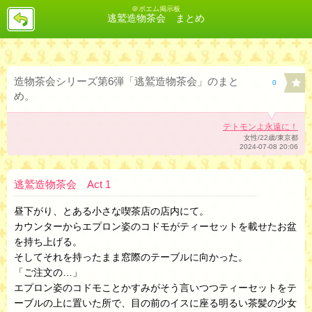
＠ポエム掲示板
戻
逃鷲造物茶会 まとめ
る
造物茶会シリーズ第6弾「逃鷲造物茶会」のまと
0
め。
テトモンよ永遠に！
女性/22歳/東京都
2024-07-08 20:06
逃鷲造物茶会 Act 1
昼下がり、とある小さな喫茶店の店内にて。
カウンターからエプロン姿のコドモがティーセットを載せたお盆
を持ち上げる。
そしてそれを持ったまま窓際のテーブルに向かった。
「ご注文の…」
エプロン姿のコドモことかすみがそう言いつつティーセットをテ
ーブルの上に置いた所で、目の前のイスに座る明るい茶髪の少女