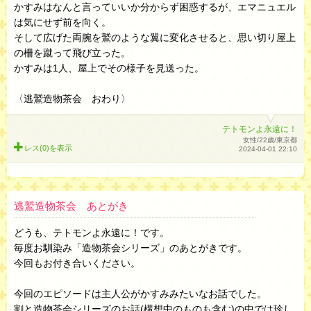
かすみはなんと言っていいか分からず困惑するが、エマニュエル
は気にせず前を向く。
そして広げた両腕を鷲のような翼に変化させると、思い切り屋上
の柵を蹴って飛び立った。
かすみは1人、屋上でその様子を見送った。
〈逃鷲造物茶会 おわり〉
テトモンよ永遠に！
女性/22歳/東京都
レス(0)を
表示
2024-04-01 22:10
逃鷲造物茶会 あとがき
どうも、テトモンよ永遠に！です。
毎度お馴染み「造物茶会シリーズ」のあとがきです。
今回もお付き合いください。
今回のエピソードは主人公がかすみみたいなお話でした。
割と造物茶会シリーズのお話(構想中のものも含む)の中では珍し