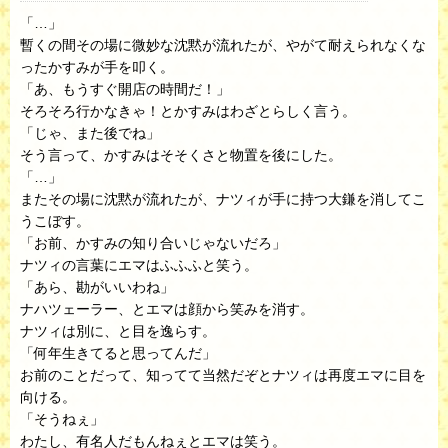
「…」
暫くの間その場に微妙な沈黙が流れたが、やがて耐えられなくな
ったかすみが手を叩く。
「あ、もうすぐ開店の時間だ！」
そろそろ行かなきゃ！とかすみはわざとらしく言う。
「じゃ、また後でね」
そう言って、かすみはそそくさと物置を後にした。
「…」
またその場に沈黙が流れたが、ナツィが手に持つ大鎌を消してこ
うこぼす。
「お前、かすみの知り合いじゃないだろ」
ナツィの言葉にエマはふふふと笑う。
「あら、勘がいいわね」
ナハツェーラー、とエマは顔から笑みを消す。
ナツィは別に、と目を逸らす。
「何年生きてると思ってんだ」
お前のことだって、知ってて当然だぞとナツィは再度エマに目を
向ける。
「そうねぇ」
わたし、有名人だもんねぇとエマは笑う。