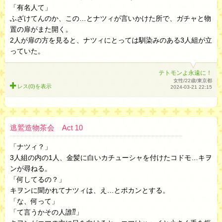
「有名人て」
ふざけてんのか、この…とナツィが言いかけた所で、ガチャと物
置の扉がまた開く。
2人が扉の方を見ると、ナツィにとっては馴染みのある3人組が立
っていた。
テトモンよ永遠に！
女性/22歳/東京都
レス(0)を
表示
2024-03-21 22:15
逃鷲造物茶会 Act 10
「ナツィ？」
3人組の内の1人、金髪に白いカチューシャを付けたコドモ…キヲ
ンが尋ねる。
「何してるの？」
キヲンに聞かれてナツィは、え…とポカンとする。
「な、何って」
「て言うかその人誰⁇」