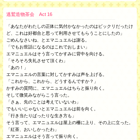
逃鷲造物茶会 Act 16
「あなたがわたしの正体に気付かなかったのはビックリだったけ
ど、これは好都合と思って利用させてもらうことにしたの」
ごめんなさいね、とエマニュエルは謝る。
「でもお世話になるのはこれでおしまい」
エマニュエルはそう言ってかすみに背中を向ける。
「そろそろ失礼させて頂くわ」
「あの！」
エマニュエルの言葉に対してかすみは声を上げる。
「これから、これから、どうするんですか？」
かすみの質問に、エマニュエルはちらと振り向く。
そして微笑みながらこう言った。
「さぁ、先のことは考えていないわ」
でもいいじゃないとエマニュエルは前を向く。
「行き当たりばったりな生き方も」
そう言って、エマニュエルは屋上の柵に上り、その上に立った。
「紅茶、おいしかったわ」
エマニュエルはそう言って振り向く。