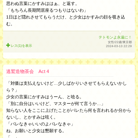
思わぬ言葉にかすみははぁ、と返す。
「もちろん長期間居座るつもりはないわ」
1日ほど隠れさせてもらうだけ、と少女はかすみの顔を覗き込
む。
テトモンよ永遠に！
女性/22歳/東京都
レス(1)を
表示
2024-03-13 22:29
逃鷲造物茶会 Act 4
「対価は支払えないけど…少しばかりいさせてもらえないかし
ら？」
少女の言葉にかすみはうーん、と唸る。
「別に自分はいいけど、マスターが何て言うか…」
知らない人をここに上げたことがバレたら何を言われるか分から
ないし、とかすみは呟く。
「バレなきゃいいのよバレなきゃ」
ね、お願いと少女は懇願する。
「…」