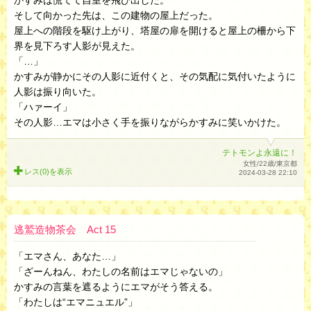
かすみは慌てて自室を飛び出した。
そして向かった先は、この建物の屋上だった。
屋上への階段を駆け上がり、塔屋の扉を開けると屋上の柵から下
界を見下ろす人影が見えた。
「…」
かすみが静かにその人影に近付くと、その気配に気付いたように
人影は振り向いた。
「ハァーイ」
その人影…エマは小さく手を振りながらかすみに笑いかけた。
テトモンよ永遠に！
女性/22歳/東京都
レス(0)を
表示
2024-03-28 22:10
逃鷲造物茶会 Act 15
「エマさん、あなた…」
「ざーんねん、わたしの名前はエマじゃないの」
かすみの言葉を遮るようにエマがそう答える。
「わたしは“エマニュエル”」