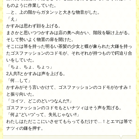
ものように作業していた。
…と、上の階からガタンッと大きな物音がした。
「え」
かすみは思わず顔を上げる。
まさかと思いつつかすみは店の奥へ向かい、階段を駆け上がる。
そして勢いよく物置の扉を開けた。
そこには箒を持った明るい茶髪の少女と蝶が象られた大鎌を持っ
たゴスファッションのコドモが、それぞれが持つもので鍔迫り合
いをしていた。
「ちょ、ちょ、ちょっ」
2人共⁈とかすみは声を上げる。
「何…して」
かすみがそう言いかけて、ゴスファッションのコドモがかすみ！
と振り向いた。
「コイツ、どこのどいつなんだ‼︎」
ゴスファッションのコドモもといナツィはそう声を荒げる。
「何よ“どいつ”って、失礼じゃない‼︎」
わたしはただここにいさせてもらってるだけで…！とエマは箒で
ナツィの鎌を押す。