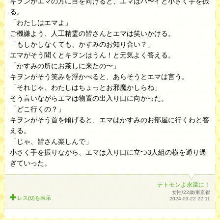
キヲンがエマの方に目を向けると、エマはハ〜イと小さく手を振
る。
「わたしはエマよ」
ご機嫌よう、人工精霊の皆さんとエマは笑いかける。
「もしかしなくても、かすみのお知り合い？」
エマがそう聞くとキヲンはうん！と元気よく答える。
「かすみの所にお茶しに来たの〜」
キヲンがそう笑みを浮かべると、あらそうとエマは言う。
「それじゃ、わたしはちょっとお邪魔かしらね」
そう言いながらエマは物置の出入り口に向かった。
「どこ行くの？」
キヲンがそう首を傾げると、エマはかすみのお部屋に行くわと答
える。
「じゃ、皆さん楽しんで」
小さく手を振りながら、エマは入り口に立つ3人組の横を通り過
ぎていった。
テトモンよ永遠に！
女性/22歳/東京都
レス(0)を
表示
2024-03-22 22:11