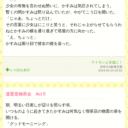
少女の有無を言わせぬ勢いに、かすみは気圧されてしまう。
暫くの間かすみは黙り込んでいたが、やがてこう口を開いた。
「じゃあ、ちょっとだけ」
その言葉に少女はにこりと笑うと、それじゃ上がらせてもらうわ
ねとかすみの横を通り過ぎて塔屋の方に向かった。
「え、ちょっと」
かすみは困り顔で彼女の後を追った。
テトモンよ永遠に！
女性/22歳/東京都
レス(0)を
表示
2024-03-14 22:02
逃鷲造物茶会 Act 5
朝、明るい日差しが辺りを照らす頃。
いつものように起きてきたかすみは何気なく喫茶店の物置の扉を
開ける。
「グッドモーニーング」