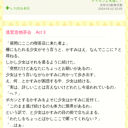
テトモンよ永遠に！
女性/22歳/東京都
レス(0)を
表示
2024-03-12 22:05
逃鷲造物茶会 Act 3
「昼間にここの喫茶店に来た者よ」
柵にもたれる少女がそう言うと、かすみはえ、なんでここに？と
尋ねる。
しかし少女はそれを遮るように続けた。
「突然だけどあなたにちょっとお願いがあるの」
少女はそう言いながらかすみに向かって歩き出す。
え、何…とかすみが困惑する中、少女は続ける。
「実は、詳しいことは言えないけどわたし今追われているの」
「へ？」
ポカンとするかすみをよそに少女はかすみに近付く。
「このまま逃げ続けるのも体力に限界があるわ」
という訳で、と少女はかすみの目の前で立ち止まる。
「わたしをちょっとばかしここで匿ってくれない？」
「…はぁ」