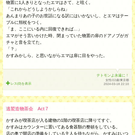
物置に1人きりとなったエマはさて、と呟く。
「これからどうしようかしらね」
あんまりあの子のお世話になる訳にはいかないし、とエマはテー
ブルに頬杖をつく。
「ま、ここにいる内に回復できれば…」
エマがそう言いかけた時、閉まっていた物置の扉のドアノブがガ
チャと音を立てた。
「？」
かすみかしら、と思いながらエマは扉に目をやった。
テトモンよ永遠に！
女性/22歳/東京都
レス(0)を
表示
2024-03-18 22:10
逃鷲造物茶会 Act 7
かすみが喫茶店が入る建物の1階の喫茶店に降りてすぐ。
かすみはカウンターに置いてある食器類の整頓をしている。
店の奥で開店の準備をしている主人を待ちながら、かすみはいつ