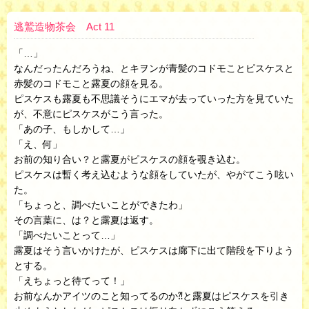
逃鷲造物茶会 Act 11
「…」
なんだったんだろうね、とキヲンが青髪のコドモことピスケスと
赤髪のコドモこと露夏の顔を見る。
ピスケスも露夏も不思議そうにエマが去っていった方を見ていた
が、不意にピスケスがこう言った。
「あの子、もしかして…」
「え、何」
お前の知り合い？と露夏がピスケスの顔を覗き込む。
ピスケスは暫く考え込むような顔をしていたが、やがてこう呟い
た。
「ちょっと、調べたいことができたわ」
その言葉に、は？と露夏は返す。
「調べたいことって…」
露夏はそう言いかけたが、ピスケスは廊下に出て階段を下りよう
とする。
「えちょっと待てって！」
お前なんかアイツのこと知ってるのか⁈と露夏はピスケスを引き