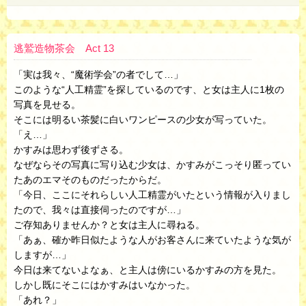
逃鷲造物茶会 Act 13
「実は我々、“魔術学会”の者でして…」
このような“人工精霊”を探しているのです、と女は主人に1枚の
写真を見せる。
そこには明るい茶髪に白いワンピースの少女が写っていた。
「え…」
かすみは思わず後ずさる。
なぜならその写真に写り込む少女は、かすみがこっそり匿ってい
たあのエマそのものだったからだ。
「今日、ここにそれらしい人工精霊がいたという情報が入りまし
たので、我々は直接伺ったのですが…」
ご存知ありませんか？と女は主人に尋ねる。
「あぁ、確か昨日似たような人がお客さんに来ていたような気が
しますが…」
今日は来てないよなぁ、と主人は傍にいるかすみの方を見た。
しかし既にそこにはかすみはいなかった。
「あれ？」