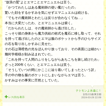
“放浪の鷲”よとエマことエマニュエルは言う。
「かつてわたしはある魔術師の使い魔だったの」
驚いた顔をするかすみを気にせずエマニュエルは続ける。
「でもその魔術師とわたしは反りが合わなくてね…」
本当に大変だったわ、とエマニュエルは俯く。
「だからわたしは、その魔術師から逃げ出した」
こっそり彼の身体から魔力供給の術式を魔石に移し取って、それ
を持って逃げ出したのとエマは服のポケットから手のひらサイズ
の石を取り出しかすみに見せた。
その石は薄橙色の光をぼんやり放っており、その表面には細かい
幾何学模様が刻み込まれていた。
「これを持って人間のふりをしながらあちこちを旅し続けたわ」
ざっと200年くらい、とエマニュエルは笑う。
「そうしていつの間にかここに辿り着いてしまったという訳」
手の中の物を服のポケットにしまいながらエマは言う。
かすみはその事実に茫然としていた。
テトモンよ永遠に！
女性/22歳/東京都
レス(0)を
表示
2024-03-29 22:09