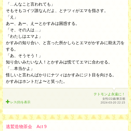
「…んなこと言われても」
そもそもコイツ誰なんだよ、とナツィがエマを指さす。
「え」
あー、あー、えーとかすみは困惑する。
「そ、その人は…」
「わたしはエマよ」
かすみの知り合い、と言った所かしらとエマがかすみに助太刀を
する。
「あ、そうそう！」
知り合いみたいな人！とかすみは慌ててエマに合わせる。
「…本当かよ」
怪しいと言わんばかりにナツィはかすみにジト目を向ける。
かすみはホントだよ〜と笑った。
テトモンよ永遠に！
女性/22歳/東京都
レス(0)を
表示
2024-03-20 22:15
逃鷲造物茶会 Act 9