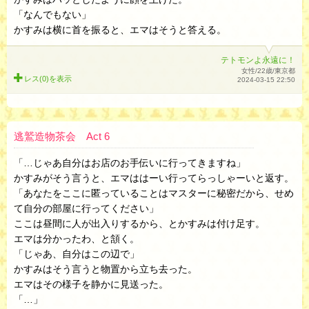
「なんでもない」
かすみは横に首を振ると、エマはそうと答える。
テトモンよ永遠に！
女性/22歳/東京都
レス(0)を
表示
2024-03-15 22:50
逃鷲造物茶会 Act 6
「…じゃあ自分はお店のお手伝いに行ってきますね」
かすみがそう言うと、エマははーい行ってらっしゃーいと返す。
「あなたをここに匿っていることはマスターに秘密だから、せめ
て自分の部屋に行ってください」
ここは昼間に人が出入りするから、とかすみは付け足す。
エマは分かったわ、と頷く。
「じゃあ、自分はこの辺で」
かすみはそう言うと物置から立ち去った。
エマはその様子を静かに見送った。
「…」