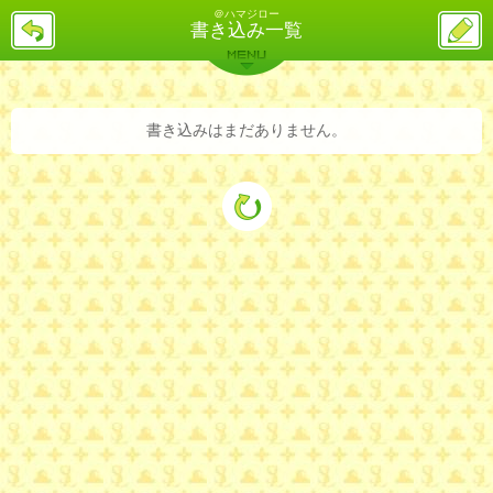
＠ハマジロー
戻
ス
書き込み一覧
る
レ
投
MENU
稿
バックナンバー
詳細検索
ランキング
まとめ
書き込みはまだありません。