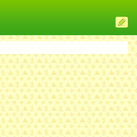
ス
レ
投
稿