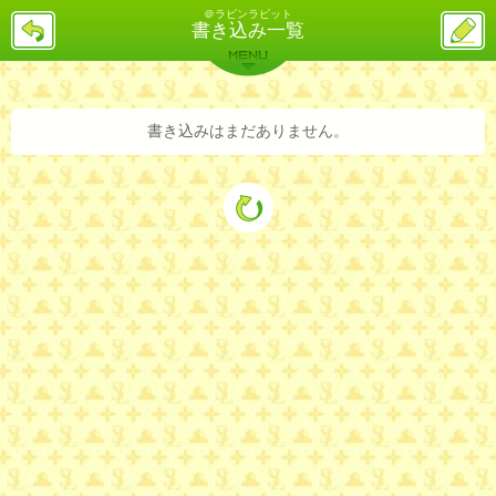
＠ラビンラビット
戻
ス
書き込み一覧
る
レ
投
MENU
稿
バックナンバー
詳細検索
ランキング
まとめ
書き込みはまだありません。