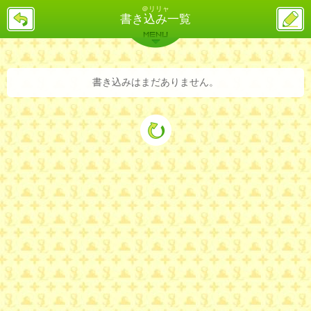
＠リリャ
戻
ス
書き込み一覧
る
レ
投
MENU
稿
バックナンバー
詳細検索
ランキング
まとめ
書き込みはまだありません。