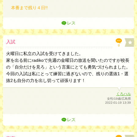
本番まで残り４日!!
レス
入試
0
火曜日に私立の入試を受けてきました。
家を出る前にradikoで先週の金曜日の放送を聞いたのですが校長
の「自分だけを見ろ」という言葉にとても勇気づけられました。
今回の入試は私にとって練習に過ぎないので、残りの選抜1・選
抜2も自分の力を出し切って頑張ります！
くろハル
女性/19歳/広島県
2022-01-19 13:39
レス