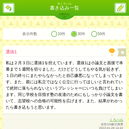
＠くろハル
戻
ス
書き込み一覧
る
レ
投
MENU
稿
バックナンバー
詳細検索
ランキング
まとめ
表示件数
10件
30件
50件
選抜1
0
私は２月３日に選抜1を控えています。選抜1は小論文と面接で本
番まで１週間を切りました。だけどどうしてもやる気が起きず、
１日の終りにまたやらなかったと自己嫌悪になってしまっていま
す。また、親には私立ではなく公立に行ってほしいと言われてい
て絶対に落ちられないというプレッシャーにいつも負けてしまい
ます。同じ学校を目指す塾の友達のためにもしっかり小論文を書
いて、志望校への合格の可能性を広げます。また、結果がわかっ
たら書き込もうと思います。
くろハル
女性/19歳/広島県
2022-01-28 14:42