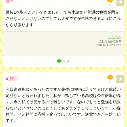
宣言
0
選抜1を取ることができました。でも小論文と普通の勉強を両立
させないといけないのでとても大変ですが合格できるようにこれ
から頑張ります!
くろハル
女性/19歳/広島県
2021-12-17 21:13
レス
応援部
0
今日進路相談があったのですが先生に内申は足りてるけど成績が
足りないと言われました。私が目指している高校は今年倍率が高
く、今の私では受かるのは難しいです。なのでもっと勉強を頑張
らないといけないのにどうしてもダラダラしてしまいます。小森
顧問、ぺえ顧問に応援・叱ってほしいです。逆電できたら嬉しい
です。