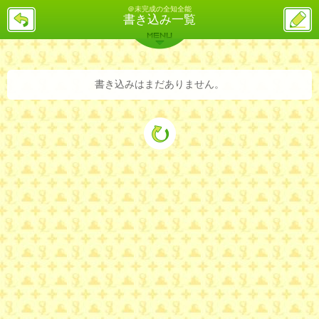
＠未完成の全知全能
戻
ス
書き込み一覧
る
レ
投
MENU
稿
バックナンバー
詳細検索
ランキング
まとめ
書き込みはまだありません。