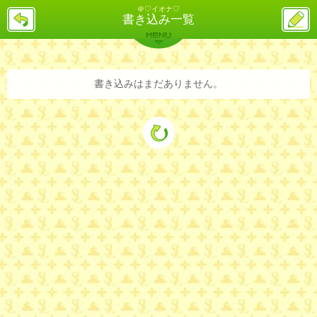
＠♡イオナ♡
戻
ス
書き込み一覧
る
レ
投
MENU
稿
バックナンバー
詳細検索
ランキング
まとめ
書き込みはまだありません。