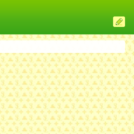
ス
レ
投
稿