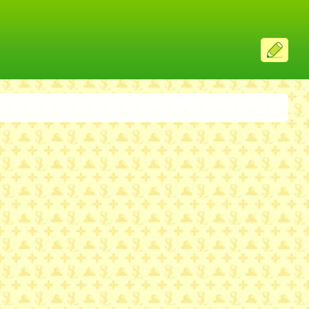
ス
レ
投
稿