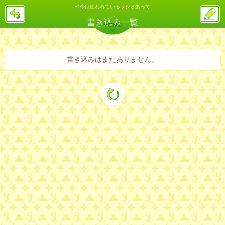
＠今は使われているラジオあって
戻
ス
る
ぃ
レ
書き込み一覧
投
MENU
稿
バックナンバー
詳細検索
ランキング
まとめ
書き込みはまだありません。