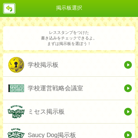
戻
掲示板選択
る
レススタンプをつけた
書き込みをチェックできるよ。
まずは掲示板を選ぼう！
学校掲示板
学校運営戦略会議室
ミセス掲示板
Saucy Dog掲示板