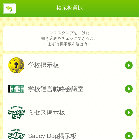
戻
掲示板選択
る
レススタンプをつけた
書き込みをチェックできるよ。
まずは掲示板を選ぼう！
学校掲示板
学校運営戦略会議室
ミセス掲示板
Saucy Dog掲示板