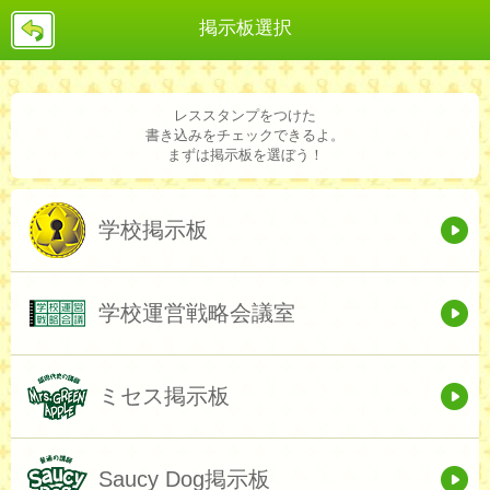
戻
掲示板選択
る
レススタンプをつけた
書き込みをチェックできるよ。
まずは掲示板を選ぼう！
学校掲示板
学校運営戦略会議室
ミセス掲示板
Saucy Dog掲示板