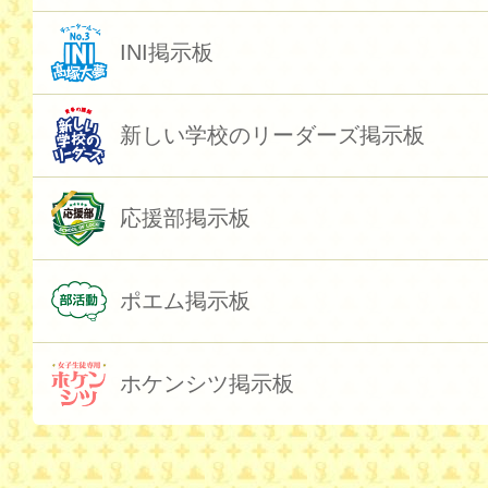
INI掲示板
新しい学校のリーダーズ掲示板
応援部掲示板
ポエム掲示板
ホケンシツ掲示板