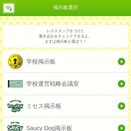
戻
掲示板選択
る
レススタンプをつけた
書き込みをチェックできるよ。
まずは掲示板を選ぼう！
学校掲示板
学校運営戦略会議室
ミセス掲示板
Saucy Dog掲示板