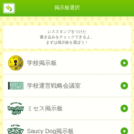
戻
掲示板選択
る
レススタンプをつけた
書き込みをチェックできるよ。
まずは掲示板を選ぼう！
学校掲示板
学校運営戦略会議室
ミセス掲示板
Saucy Dog掲示板