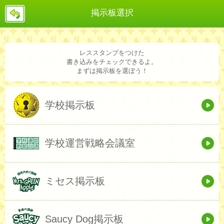
戻
掲示板選択
る
レススタンプをつけた
書き込みをチェックできるよ。
まずは掲示板を選ぼう！
学校掲示板
学校運営戦略会議室
ミセス掲示板
Saucy Dog掲示板