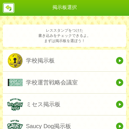
戻
掲示板選択
る
レススタンプをつけた
書き込みをチェックできるよ。
まずは掲示板を選ぼう！
学校掲示板
学校運営戦略会議室
ミセス掲示板
Saucy Dog掲示板