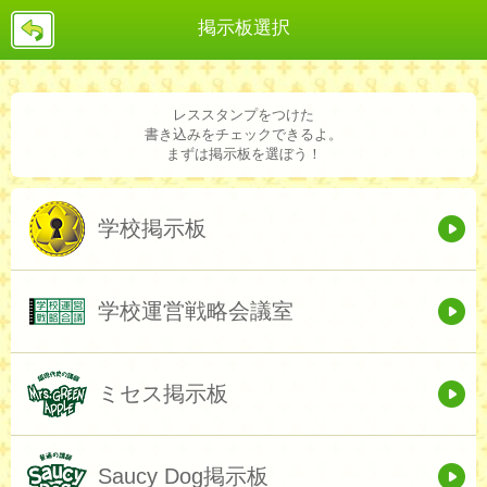
戻
掲示板選択
る
レススタンプをつけた
書き込みをチェックできるよ。
まずは掲示板を選ぼう！
学校掲示板
学校運営戦略会議室
ミセス掲示板
Saucy Dog掲示板