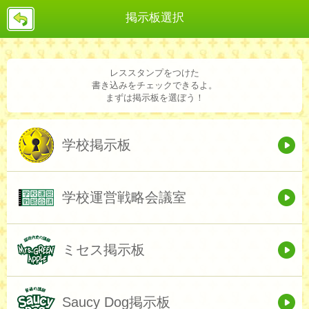
戻
掲示板選択
る
レススタンプをつけた
書き込みをチェックできるよ。
まずは掲示板を選ぼう！
学校掲示板
学校運営戦略会議室
ミセス掲示板
Saucy Dog掲示板