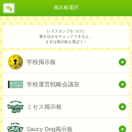
戻
掲示板選択
る
レススタンプをつけた
書き込みをチェックできるよ。
まずは掲示板を選ぼう！
学校掲示板
学校運営戦略会議室
ミセス掲示板
Saucy Dog掲示板