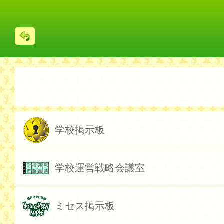
戻
る
学校掲示板
学校運営戦略会議室
ミセス掲示板