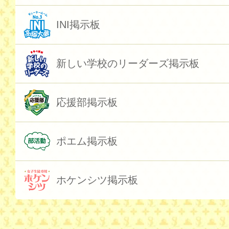
INI掲示板
新しい学校のリーダーズ掲示板
応援部掲示板
ポエム掲示板
ホケンシツ掲示板