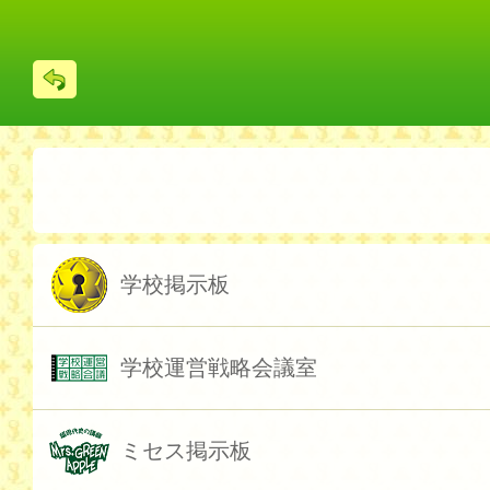
戻
る
学校掲示板
学校運営戦略会議室
ミセス掲示板