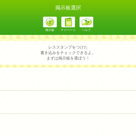
掲示板選択
掲示板
マイページ
ヘルプ
レススタンプをつけた
書き込みをチェックできるよ。
まずは掲示板を選ぼう！