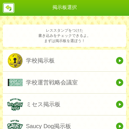
戻
掲示板選択
る
レススタンプをつけた
書き込みをチェックできるよ。
まずは掲示板を選ぼう！
学校掲示板
学校運営戦略会議室
ミセス掲示板
Saucy Dog掲示板