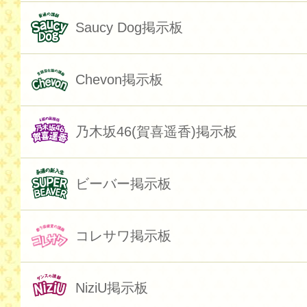
Saucy Dog掲示板
Chevon掲示板
乃木坂46(賀喜遥香)掲示板
ビーバー掲示板
コレサワ掲示板
NiziU掲示板