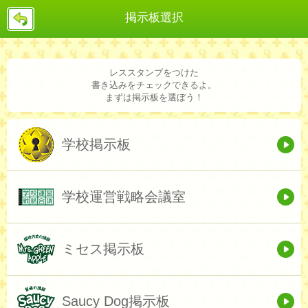
戻
掲示板選択
る
レススタンプをつけた
書き込みをチェックできるよ。
まずは掲示板を選ぼう！
学校掲示板
学校運営戦略会議室
ミセス掲示板
Saucy Dog掲示板