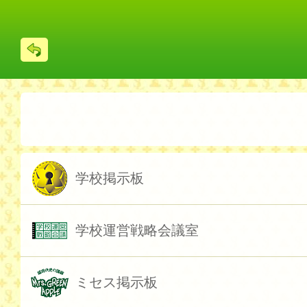
戻
る
学校掲示板
学校運営戦略会議室
ミセス掲示板