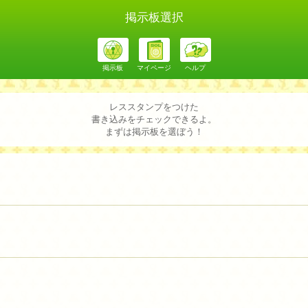
掲示板選択
掲示板
マイページ
ヘルプ
レススタンプをつけた
書き込みをチェックできるよ。
まずは掲示板を選ぼう！