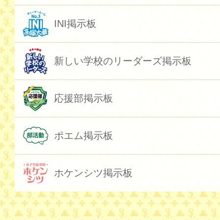
INI掲示板
新しい学校のリーダーズ掲示板
応援部掲示板
ポエム掲示板
ホケンシツ掲示板