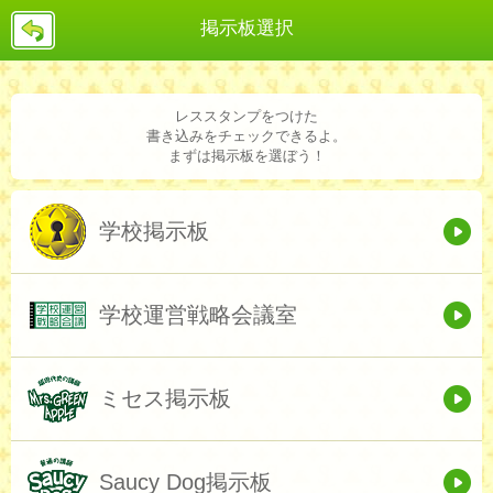
戻
掲示板選択
る
レススタンプをつけた
書き込みをチェックできるよ。
まずは掲示板を選ぼう！
学校掲示板
学校運営戦略会議室
ミセス掲示板
Saucy Dog掲示板