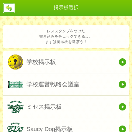
戻
掲示板選択
る
レススタンプをつけた
書き込みをチェックできるよ。
まずは掲示板を選ぼう！
学校掲示板
学校運営戦略会議室
ミセス掲示板
Saucy Dog掲示板