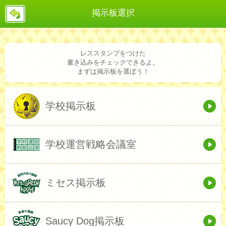
戻
掲示板選択
る
レススタンプをつけた
書き込みをチェックできるよ。
まずは掲示板を選ぼう！
学校掲示板
学校運営戦略会議室
ミセス掲示板
Saucy Dog掲示板