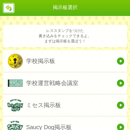
戻
掲示板選択
る
レススタンプをつけた
書き込みをチェックできるよ。
まずは掲示板を選ぼう！
学校掲示板
学校運営戦略会議室
ミセス掲示板
Saucy Dog掲示板