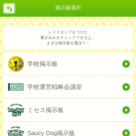
戻
掲示板選択
る
レススタンプをつけた
書き込みをチェックできるよ。
まずは掲示板を選ぼう！
学校掲示板
学校運営戦略会議室
ミセス掲示板
Saucy Dog掲示板