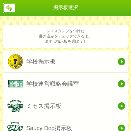
戻
掲示板選択
る
レススタンプをつけた
書き込みをチェックできるよ。
まずは掲示板を選ぼう！
学校掲示板
学校運営戦略会議室
ミセス掲示板
Saucy Dog掲示板