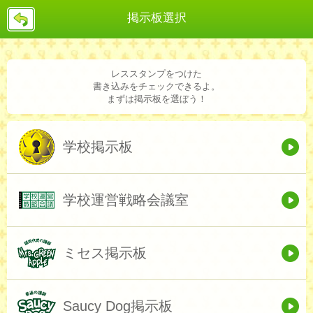
戻
掲示板選択
る
レススタンプをつけた
書き込みをチェックできるよ。
まずは掲示板を選ぼう！
学校掲示板
学校運営戦略会議室
ミセス掲示板
Saucy Dog掲示板