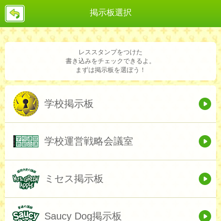
戻
掲示板選択
る
レススタンプをつけた
書き込みをチェックできるよ。
まずは掲示板を選ぼう！
学校掲示板
学校運営戦略会議室
ミセス掲示板
Saucy Dog掲示板