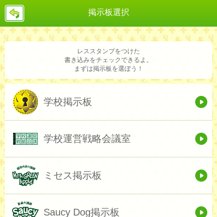
戻
掲示板選択
る
レススタンプをつけた
書き込みをチェックできるよ。
まずは掲示板を選ぼう！
学校掲示板
学校運営戦略会議室
ミセス掲示板
Saucy Dog掲示板