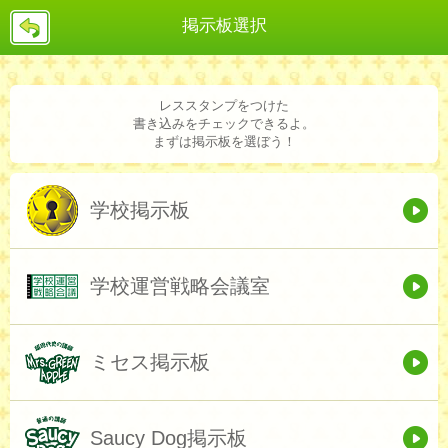
戻
掲示板選択
る
レススタンプをつけた
書き込みをチェックできるよ。
まずは掲示板を選ぼう！
学校掲示板
学校運営戦略会議室
ミセス掲示板
Saucy Dog掲示板